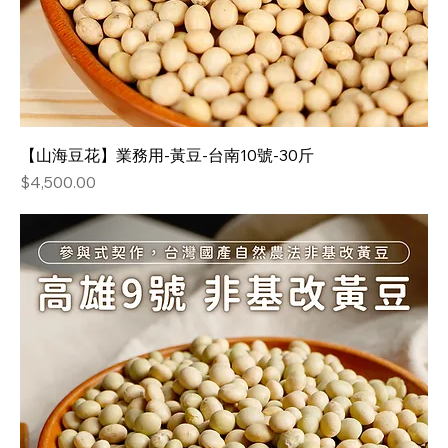
【山海豆花】業務用-黃豆-台南10號-30斤
價格
$4,500.00