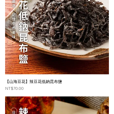
【山海豆花】辣豆花低鈉昆布鹽
価格
NT$70.00