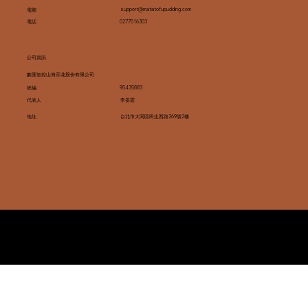
support@matatofupudding.com
電郵
0277516303
電話
公司資訊
數匯智控山海豆花股份有限公司
95435883
統編
李晏霆
代表人
台北市大同區民生西路269號2樓
地址
山海豆花 MATA Tofu Pudding
Copyright © 2024 SUHUL Co. Ltd. 全ての権利を留保します。