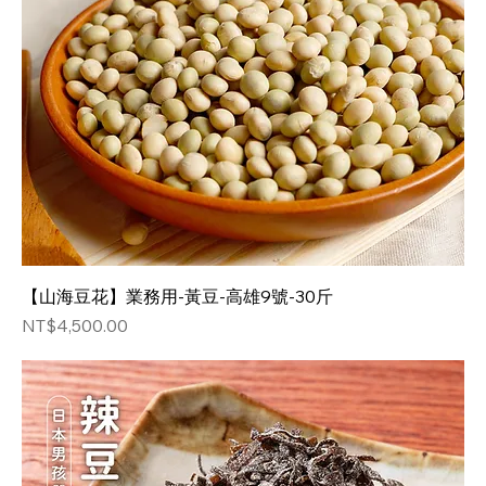
【山海豆花】業務用-黃豆-高雄9號-30斤
価格
NT$4,500.00