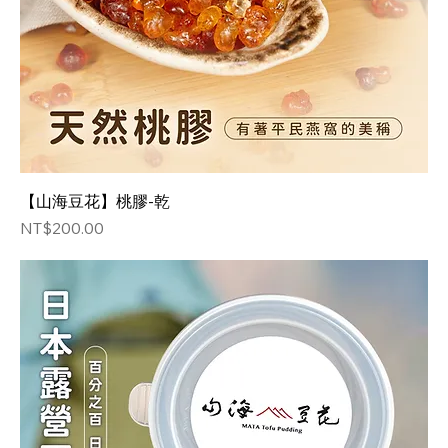
【山海豆花】桃膠-乾
価格
NT$200.00