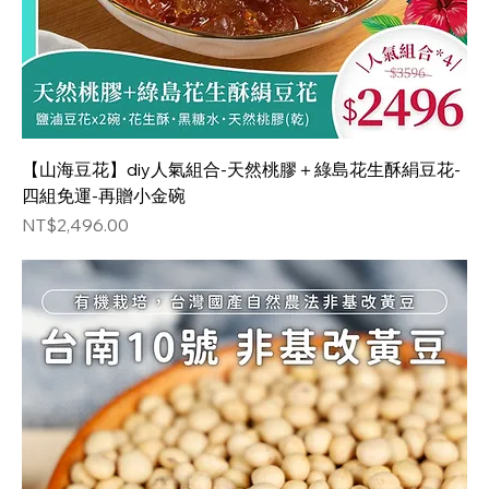
【山海豆花】diy人氣組合-天然桃膠＋綠島花生酥絹豆花-
四組免運-再贈小金碗
価格
NT$2,496.00