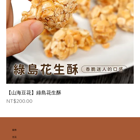
【山海豆花】綠島花生酥
価格
NT$200.00
服務
首頁