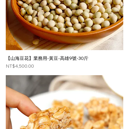
【山海豆花】業務用-黃豆-高雄9號-30斤
価格
NT$4,500.00